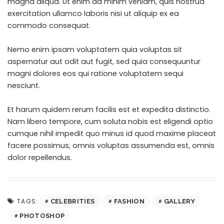
magna aliqua. Ut enim
ad minim veniam
, quis nostrud
exercitation ullamco laboris nisi ut aliquip ex ea
commodo consequat.
Nemo enim ipsam voluptatem quia voluptas sit
aspernatur aut odit aut fugit, sed quia consequuntur
magni dolores eos qui ratione voluptatem sequi
nesciunt.
Et harum quidem rerum facilis est et expedita distinctio.
Nam libero tempore, cum soluta nobis est eligendi optio
cumque
nihil impedit quo minus id
quod maxime placeat
facere possimus, omnis voluptas assumenda est, omnis
dolor repellendus.
TAGS:
CELEBRITIES
FASHION
GALLERY
PHOTOSHOP