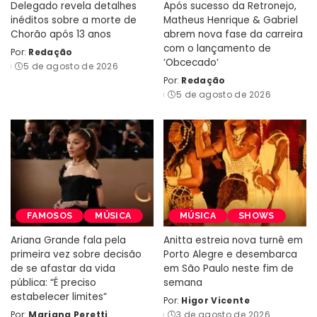
Delegado revela detalhes
Após sucesso da Retronejo,
inéditos sobre a morte de
Matheus Henrique & Gabriel
Chorão após 13 anos
abrem nova fase da carreira
com o lançamento de
Por:
Redação
Posted
‘Obcecado’
5 de agosto de 2026
by
Por:
Redação
Posted
5 de agosto de 2026
by
FAMOSOS
MÚSICA
MÚSICA
SHOWS
Ariana Grande fala pela
Anitta estreia nova turnê em
primeira vez sobre decisão
Porto Alegre e desembarca
de se afastar da vida
em São Paulo neste fim de
pública: “É preciso
semana
estabelecer limites”
Por:
Higor Vicente
Posted
Por:
Mariana Peretti
3 de agosto de 2026