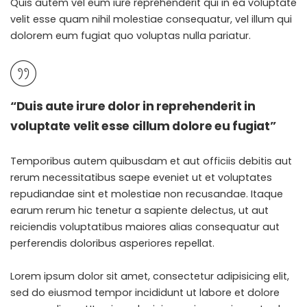
Quis autem vel eum iure reprehenderit qui in ea voluptate
velit esse quam nihil molestiae consequatur, vel illum qui
dolorem eum fugiat quo voluptas nulla pariatur.
“Duis aute irure dolor in reprehenderit in
voluptate velit esse cillum dolore eu fugiat”
Temporibus autem quibusdam et aut officiis debitis aut
rerum necessitatibus saepe eveniet ut et voluptates
repudiandae sint et molestiae non recusandae. Itaque
earum rerum hic
tenetur a sapiente
delectus, ut aut
reiciendis voluptatibus maiores alias consequatur aut
perferendis doloribus asperiores repellat.
Lorem ipsum dolor sit amet, consectetur adipisicing elit,
sed do eiusmod tempor incididunt ut labore et dolore