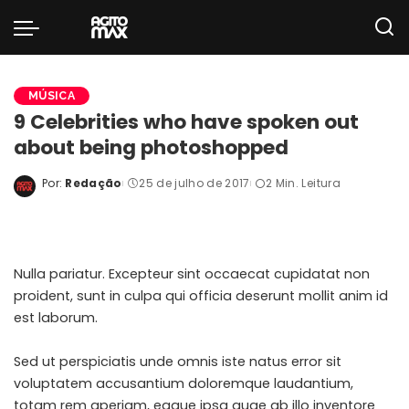
MÚSICA
9 Celebrities who have spoken out
about being photoshopped
Por:
Redação
25 de julho de 2017
2 Min. Leitura
Posted
by
Nulla pariatur. Excepteur sint occaecat cupidatat non
proident, sunt in culpa qui officia deserunt mollit anim id
est laborum.
Sed ut perspiciatis unde omnis iste natus error sit
voluptatem accusantium doloremque laudantium,
totam rem aperiam, eaque ipsa quae ab illo inventore