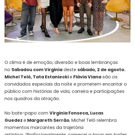
O clima é de emoção, diversão e boas lembranças
no
Sabadou com Virginia
deste
sábado, 2 de agosto.
Michel Teló, Tata Estaniecki
e
Flávia Viana
são os
convidados especiais da noite e prometem encantar o
público com histórias de vida, carreira e participações
nos quadros da atração.
No bate-papo com
Virginia Fonseca, Lucas
Guedez
e
Margareth Serrão
, Michel Teló relembra
momentos marcantes da trajetória
artística.
“Profissionalmente, comecei a tocar em bailes