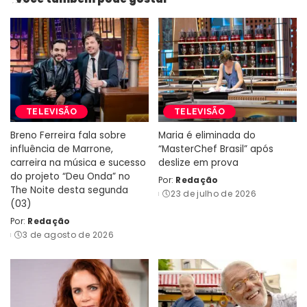
TELEVISÃO
TELEVISÃO
Breno Ferreira fala sobre
Maria é eliminada do
influência de Marrone,
“MasterChef Brasil” após
carreira na música e sucesso
deslize em prova
do projeto “Deu Onda” no
Por:
Redação
Posted
The Noite desta segunda
23 de julho de 2026
by
(03)
Por:
Redação
Posted
3 de agosto de 2026
by