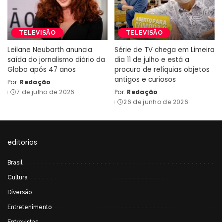
TELEVISÃO
TELEVISÃO
Leilane Neubarth anuncia
Série de TV chega em Limeira
saída do jornalismo diário da
dia 11 de julho e está a
Globo após 47 anos
procura de relíquias objetos
antigos e curiosos
Por:
Redação
Posted
7 de julho de 2026
Por:
Redação
by
Posted
26 de junho de 2026
by
editorias
Brasil
Cultura
Diversão
Entretenimento