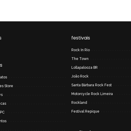
s
festivais
Rock In Rio
The Town
s
Lollapalooza BR
João Rock
atos
Santa Bárbara Rock Fest
es Store
Motorcycle Rock Limeira
ys
Rockland
icas
Festival Repique
 PC
ntos