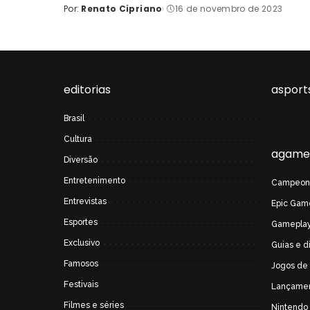
Por:
Renato Cipriano
16 de novembro de 2023
Posted
by
editorias
asport
Brasil
Cultura
agame
Diversão
Entretenimento
Campeon
Entrevistas
Epic Gam
Esportes
Gamepla
Exclusivo
Guias e d
Famosos
Jogos de
Festivais
Lançame
Filmes e séries
Nintendo