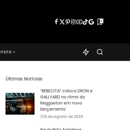
0
NTATO
Últimas Notícias
“BEBECITA” coloca DRON e
GALLYARD no ritmo do
Reggaeton em novo
lançamento
8 de agosto de 2026
Paula Brito fortalece